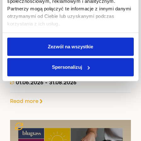
społecznościowym, reklamowym i analitycznym.
Partnerzy mogą połączyć te informacje z innymi danymi
otrzymanymi od Ciebie lub uzyskanymi podczas
korzystania z ich usług.
Joga w plenerze. Cykliczne zajęcia z
Ewą Wajman
Zezwól na wszystkie
17.08.2026
Spersonalizuj
Sztuka Wyboru, Juliusza Słowackiego 19
01.06.2026 - 31.08.2026
Read more