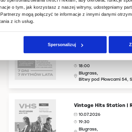
20:00
ormacje o tym, jak korzystasz z naszej witryny, udostępniamy p
Blugrass,
Partnerzy mogą połączyć te informacje z innymi danymi otrzym
Bitwy pod Płowcami 54, 
nia z ich usług.
Warsztaty artystyczne
Spersonalizuj
Z
świecę sojową
07.07.2026
18:00
Blugrass,
Bitwy pod Płowcami 54, 
Vintage Hits Station 
10.07.2026
19:30
Blugrass,