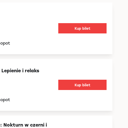
Kup bilet
Sopot
epienie i relaks
Kup bilet
Sopot
 Nokturn w czerni i