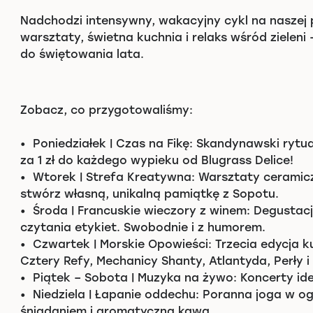
Nadchodzi intensywny, wakacyjny cykl na naszej 
warsztaty, świetna kuchnia i relaks wśród zielen
do świętowania lata.
Zobacz, co przygotowaliśmy:
•
Poniedziałek | Czas na Fikę: Skandynawski rytua
za 1 zł do każdego wypieku od Blugrass Delice!
•
Wtorek | Strefa Kreatywna: Warsztaty ceramicz
stwórz własną, unikalną pamiątkę z Sopotu.
•
Środa | Francuskie wieczory z winem: Degustacje
czytania etykiet. Swobodnie i z humorem.
•
Czwartek | Morskie Opowieści: Trzecia edycja 
Cztery Refy, Mechanicy Shanty, Atlantyda, Perły i 
•
Piątek – Sobota | Muzyka na żywo: Koncerty ide
•
Niedziela | Łapanie oddechu: Poranna joga w 
śniadaniem i aromatyczną kawą.