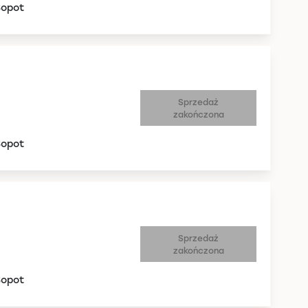
Sopot
Sprzedaż
zakończona
Sopot
Sprzedaż
zakończona
Sopot