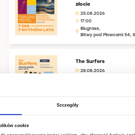
złocie
25.08.2026
17:00
Blugrass,
Bitwy pod Płowcami 54, 
The Surfers
28.08.2026
19:30
Blugrass,
Bitwy pod Płowcami 54, 
Szczegóły
Maja Babyszka
 plików cookie
29.08.2026
do spersonalizowania treści i reklam, aby oferować funkcje sp