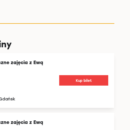
iny
czne zajęcia z Ewą
Kup bilet
 Gdańsk
czne zajęcia z Ewą