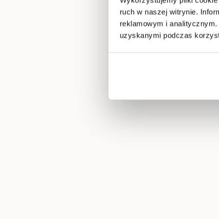
ruch w naszej witrynie. Inf
reklamowym i analitycznym. 
uzyskanymi podczas korzysta