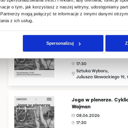
17:30
ormacje o tym, jak korzystasz z naszej witryny, udostępniamy p
Sztuka Wyboru,
Partnerzy mogą połączyć te informacje z innymi danymi otrzym
Juliusza Słowackiego 19,
nia z ich usług.
Joga w plenerze. Cykli
Spersonalizuj
Z
Wajman
01.06.2026
17:30
Sztuka Wyboru,
Juliusza Słowackiego 19,
Joga w plenerze. Cykli
Wajman
08.06.2026
17:30