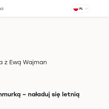
ci
PL
ia z Ewą Wajman
murką – naładuj się letnią