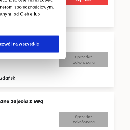
artnerom społecznościowym,
anymi od Ciebie lub
 Gdańsk
czne zajęcia z Ewą
ezwól na wszystkie
Sprzedaż
zakończona
 Gdańsk
czne zajęcia z Ewą
Sprzedaż
zakończona