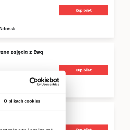
Kup bilet
 Gdańsk
czne zajęcia z Ewą
Kup bilet
 Gdańsk
O plikach cookies
czne zajęcia z Ewą
Kup bilet
ołecznościowe i analizować