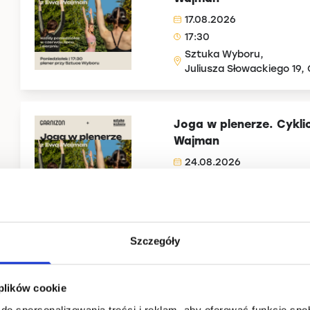
17.08.2026
17:30
Sztuka Wyboru,
Juliusza Słowackiego 19,
Joga w plenerze. Cykli
Wajman
24.08.2026
17:30
Sztuka Wyboru,
Juliusza Słowackiego 19,
Szczegóły
Joga w plenerze. Cykli
Wajman
 plików cookie
31.08.2026
do spersonalizowania treści i reklam, aby oferować funkcje sp