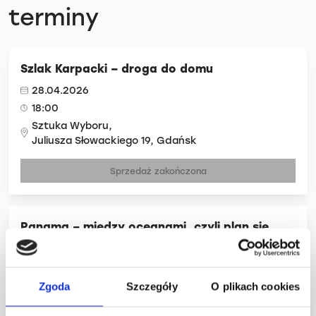
terminy
Szlak Karpacki – droga do domu
28.04.2026
18:00
Sztuka Wyboru,
Juliusza Słowackiego 19, Gdańsk
Sprzedaż zakończona
Panama – między oceanami, czyli plan się
sypie, ale ogarniamy
13.05.2026
18:00
Zgoda
Szczegóły
O plikach cookies
Sztuka Wyboru,
Juliusza Słowackiego 19, Gdańsk