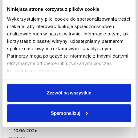
Niniejsza strona korzysta z plików cookie
Sprzedaż zakończona
Wykorzystujemy pliki cookie do spersonalizowania treści
i reklam, aby oferować funkcje społecznościowe i
analizować ruch w naszej witrynie. Informacje o tym, jak
Polska z lotu ptaka – Pomorska Szkoła
korzystasz z naszej witryny, udostępniamy partnerom
Szybowcowa.
społecznościowym, reklamowym i analitycznym.
28.05.2026
Partnerzy mogą połączyć te informacje z innymi danymi
18:00
otrzymanymi od Ciebie lub uzyskanymi podczas
Sztuka Wyboru,
korzystania z ich usług.
Juliusza Słowackiego 19, Gdańsk
Sprzedaż zakończona
Zezwól na wszystkie
Oman - największe zaskoczenie, jakie kryje
Spersonalizuj
pustynia
10.06.2026