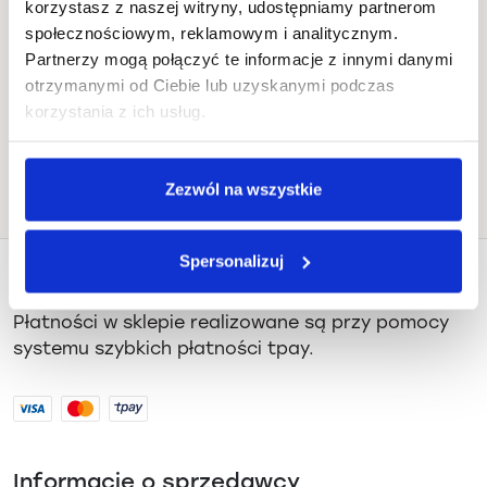
korzystasz z naszej witryny, udostępniamy partnerom
Sztuka Wyboru, Juliusza Słowackiego
społecznościowym, reklamowym i analitycznym.
Partnerzy mogą połączyć te informacje z innymi danymi
19, Gdańsk
otrzymanymi od Ciebie lub uzyskanymi podczas
Jak dojechać
korzystania z ich usług.
Wyprzedane
Zezwól na wszystkie
Spersonalizuj
Płatności i dostawa
Płatności w sklepie realizowane są przy pomocy
systemu szybkich płatności tpay.
Informacje o sprzedawcy