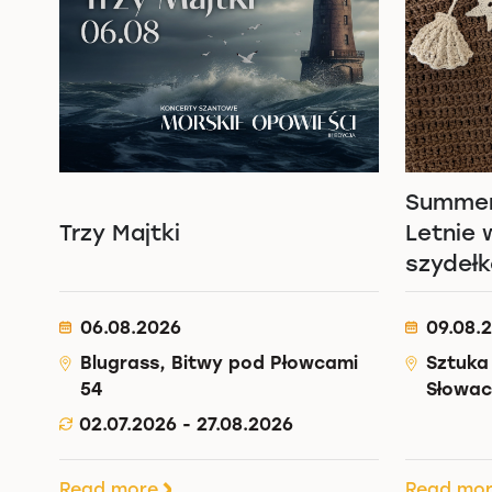
Summer
Trzy Majtki
Letnie 
szydeł
06.08.2026
09.08.
Blugrass, Bitwy pod Płowcami
Sztuka
54
Słowac
02.07.2026 - 27.08.2026
Read more
Read mo