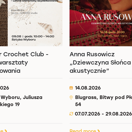
 Crochet Club -
Anna Rusowicz
warsztaty
„Dziewczyna Słońca
kowania
akustycznie”
2026
14.08.2026
 Wyboru, Juliusza
Blugrass, Bitwy pod P
kiego 19
54
07.07.2026 - 29.08.2026
re
Read more