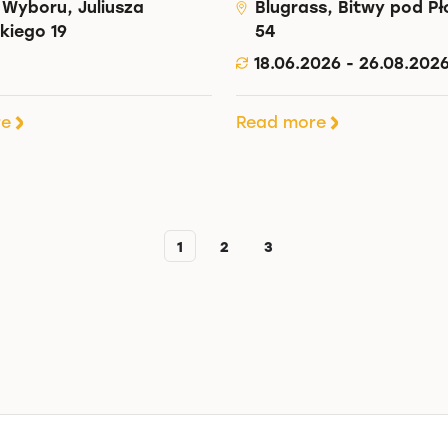
 Wyboru, Juliusza
Blugrass, Bitwy pod P
kiego 19
54
18.06.2026 - 26.08.202
re
Read more
1
2
3