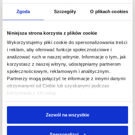
Zgoda
Szczegóły
O plikach cookies
Kup bilet
Niniejsza strona korzysta z plików cookie
Warsztaty artystyczne: Nokturn w czerni i
Wykorzystujemy pliki cookie do spersonalizowania treści
złocie
i reklam, aby oferować funkcje społecznościowe i
25.08.2026
analizować ruch w naszej witrynie. Informacje o tym, jak
17:00
korzystasz z naszej witryny, udostępniamy partnerom
Blugrass,
społecznościowym, reklamowym i analitycznym.
Bitwy pod Płowcami 54, Sopot
Partnerzy mogą połączyć te informacje z innymi danymi
otrzymanymi od Ciebie lub uzyskanymi podczas
Kup bilet
korzystania z ich usług.
The Surfers
Zezwól na wszystkie
28.08.2026
19:30
Spersonalizuj