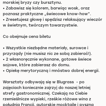
morskiej bryzy czy bursztynu.
•
Zabawisz się kolorem, barwiąc wosk, oraz
poznasz praktyczne „świecowe know-how”.
•
Zresetujesz głowę i spędzisz relaksujący wieczór
w świetnym, twórczym towarzystwie.
Co obejmuje cena biletu
•
Wszystkie niezbędne materiały, surowce i
przyrządy (nie musisz nic ze sobą zabierać!).
•
2 własnoręcznie wykonane, gotowe świece
sojowe, które zabierasz do domu.
•
Opiekę merytoryczną i mnóstwo dobrej energii.
Warsztaty odbywają się w Blugrass - po
zajęciach koniecznie zajrzyj do naszej letniej
strefy gastronomicznej. Czekają na Ciebie
rzemieślnicze wypieki, rześkie różowe wina z
południa Francji, autorskie mocktaile i pyszna