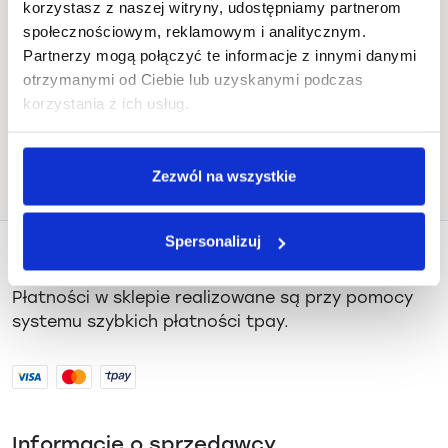
korzystasz z naszej witryny, udostępniamy partnerom
Sztuka Wyboru, Juliusza Słowackiego
społecznościowym, reklamowym i analitycznym.
19, Gdańsk
Partnerzy mogą połączyć te informacje z innymi danymi
otrzymanymi od Ciebie lub uzyskanymi podczas
Jak dojechać
korzystania z ich usług.
Zezwól na wszystkie
Spersonalizuj
Płatności i dostawa
Płatności w sklepie realizowane są przy pomocy
systemu szybkich płatności tpay.
Informacje o sprzedawcy