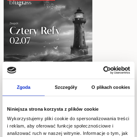
Zgoda
Szczegóły
O plikach cookies
02.07.2026
Wejście od: 18:30
Niniejsza strona korzysta z plików cookie
Start: 19:30
Wykorzystujemy pliki cookie do spersonalizowania treści
i reklam, aby oferować funkcje społecznościowe i
od 49 zł
analizować ruch w naszej witrynie. Informacje o tym, jak