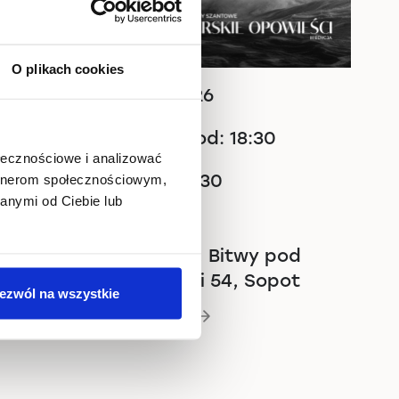
O plikach cookies
09.07.2026
Wejście od: 18:30
ołecznościowe i analizować
Start: 19:30
artnerom społecznościowym,
anymi od Ciebie lub
od 49 zł
Blugrass, Bitwy pod
Płowcami 54, Sopot
ezwól na wszystkie
Jak dojechać