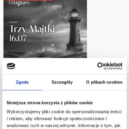
Zgoda
Szczegóły
O plikach cookies
16.07.2026
Wejście od: 18:30
Niniejsza strona korzysta z plików cookie
Start: 19:30
Wykorzystujemy pliki cookie do spersonalizowania treści
i reklam, aby oferować funkcje społecznościowe i
od 49 zł
analizować ruch w naszej witrynie. Informacje o tym, jak