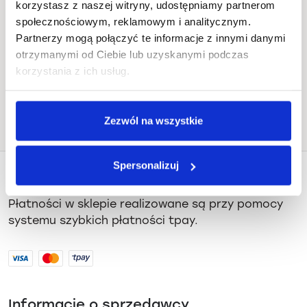
korzystasz z naszej witryny, udostępniamy partnerom
Sztuka Wyboru, Juliusza Słowackiego
społecznościowym, reklamowym i analitycznym.
19, Gdańsk
Partnerzy mogą połączyć te informacje z innymi danymi
otrzymanymi od Ciebie lub uzyskanymi podczas
Jak dojechać
korzystania z ich usług.
Zezwól na wszystkie
Spersonalizuj
Płatności i dostawa
Płatności w sklepie realizowane są przy pomocy
systemu szybkich płatności tpay.
Informacje o sprzedawcy