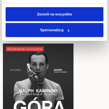
piąty studyjny album artysty.
Wideoklipy:
GÓRA
,
Nie bój się na zapas!
Zezwól na wszystkie
Spersonalizuj
Wydarzenie archiwalne