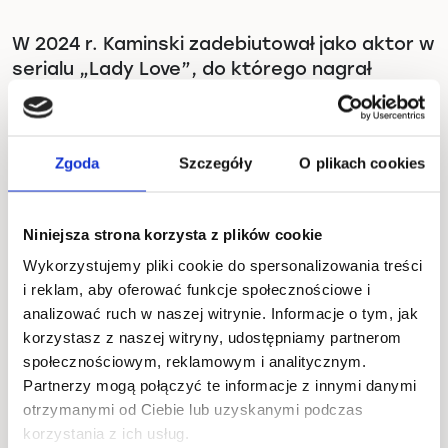
W 2024 r. Kaminski zadebiutował jako aktor w
serialu „Lady Love”, do którego nagrał
również – we współpracy z Andrzejem
Smolikiem – cover przeboju lat 80. „Cher
Cheri Lady”.
Zgoda
Szczegóły
O plikach cookies
Rok 2025 przyniósł współpracę artysty z
Niniejsza strona korzysta z plików cookie
Męskim Graniem i udział Ralpha w projekcie
Męskie Granie Orkiestra, którego liderami
Wykorzystujemy pliki cookie do spersonalizowania treści
i reklam, aby oferować funkcje społecznościowe i
byli również: Igor Herbut, Błażej Król i Natalia
analizować ruch w naszej witrynie. Informacje o tym, jak
Przybysz. Wokaliści wsparci mocami
korzystasz z naszej witryny, udostępniamy partnerom
produkcyjnymi DrySkulla stworzyli singiel „To
społecznościowym, reklamowym i analitycznym.
bardzo ziemskie”, który można było usłyszeć
Partnerzy mogą połączyć te informacje z innymi danymi
na trasie Męskie Granie 2025.
otrzymanymi od Ciebie lub uzyskanymi podczas
Wydane w październiku 2025r. single: „GÓRA”
korzystania z ich usług.
oraz „Nie bój się na zapas!” zapowiadają